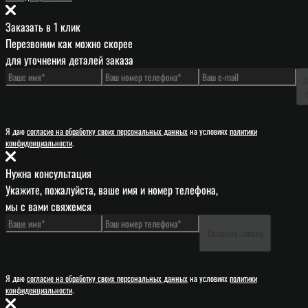
Заказать в 1 клик
Перезвоним как можно скорее
для уточнения деталей заказа
З
Я даю
согласие на обработку своих персональных данных
на условиях
политики
конфиденциальности
.
Нужна консультация
Укажите, пожалуйста, ваше имя и номер телефона,
мы с вами свяжемся
Оставить заявку
Я даю
согласие на обработку своих персональных данных
на условиях
политики
конфиденциальности
.