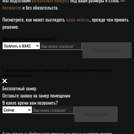
Мы подготовим
визуальный концепт
под ваши размеры и стиль —
бесплатно
и без обязательств.
Посмотрите, как может выглядеть
ваша мебель
, прежде чем принять
решение.
Выберите куда вам выслать?
Получить концепт
Я даю
согласие на обработку своих персональных данных
на условиях
политики
конфиденциальности
.
Бесплатный замер
Оставьте заявку на замер помещения
В какое время вам позвонить?
Заказать звонок
Я даю
согласие на обработку своих персональных данных
на условиях
политики