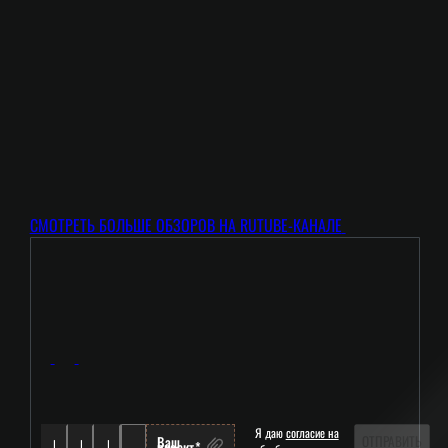
СМОТРЕТЬ БОЛЬШЕ ОБЗОРОВ НА RUTUBE-КАНАЛЕ
Я даю
согласие на
ОТПРАВИТЬ
Ваш
проект*