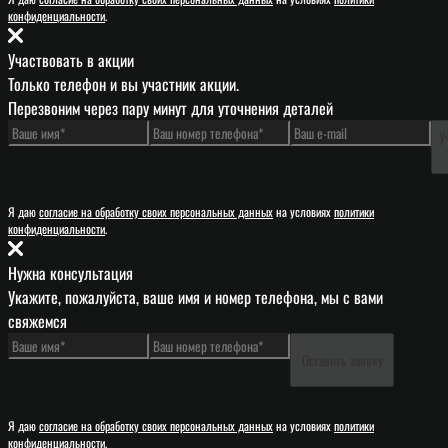
конфиденциальности
.
Участвовать в акции
Только телефон и вы участник акции.
Перезвоним через пару минут для уточнения деталей
У
Я даю
согласие на обработку своих персональных данных
на условиях
политики
конфиденциальности
.
Нужна консультация
Укажите, пожалуйста, ваше имя и номер телефона, мы с вами
свяжемся
Оставить заявку
Я даю
согласие на обработку своих персональных данных
на условиях
политики
конфиденциальности
.