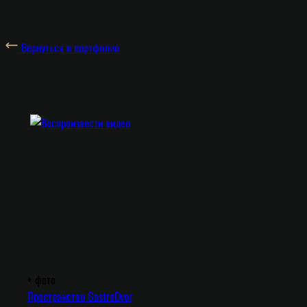
Вернуться в портфолио
+
фото
Пространство GastroDvor