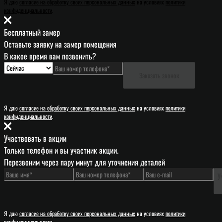
Я даю
согласие на обработку своих персональных данных
на условиях
политики
конфиденциальности
.
Бесплатный замер
Оставьте заявку на замер помещения
В какое время вам позвонить?
Заказать звонок
Я даю
согласие на обработку своих персональных данных
на условиях
политики
конфиденциальности
.
Участвовать в акции
Только телефон и вы участник акции.
Перезвоним через пару минут для уточнения деталей
У
Я даю
согласие на обработку своих персональных данных
на условиях
политики
конфиденциальности
.