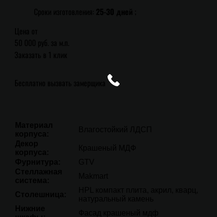
Сроки изготовления:
25-30 дней
;
Цена от
50 000 руб. за м.п.
Заказать в 1 клик
Бесплатно вызвать замерщика
Материал
Влагостойкий ЛДСП
корпуса:
Декор
Крашеный МДФ
корпуса:
Фурнитура:
GTV
Стеллажная
Makmart
система:
HPL компакт плита, акрил, кварц,
Столешница:
натуральный камень
Нижние
Фасад крашеный мдф