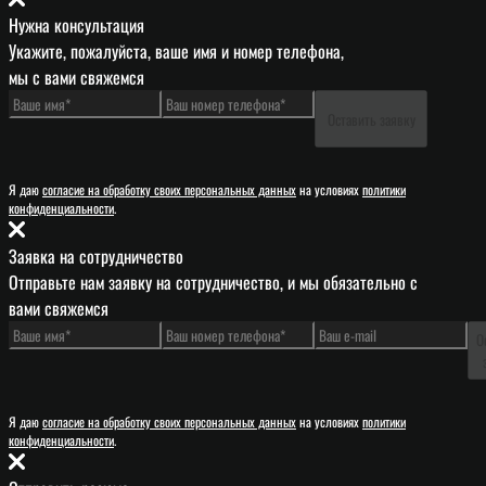
Нужна консультация
Укажите, пожалуйста, ваше имя и номер телефона,
мы с вами свяжемся
Оставить заявку
Я даю
согласие на обработку своих персональных данных
на условиях
политики
конфиденциальности
.
Заявка на сотрудничество
Отправьте нам заявку на сотрудничество, и мы обязательно с
вами свяжемся
О
Я даю
согласие на обработку своих персональных данных
на условиях
политики
конфиденциальности
.