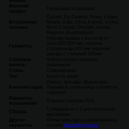
шкафы:
Верхние
Полка вместо шкафов
шкафы:
Graude, De Dietrich, Smeg, Fulgor,
Встроенная
Milano, Asko, Elica, Falmec, Krona,
техника:
Bone Crusher, Omoikiri, Alveus,
Reginox, Kuppersbuch
Нижние шкафы с высотой от
пола 850-900 мм, глубина
Габариты:
столешницы 600 мм, верхние
шкафы с глубиной 350мм
Стеновая
Фартук предустановлен
панель:
заказчиком
Стиль:
Современная
Тип:
Кухня на заказ
Корпус, фасады, фурнитура.
Комплектация:
Техника и столешница считается
отдельно
Варианты
В краске палитры RAL
исполнения:
Собираем за 1-2 дня опытными
Сборка:
мастерами
Другие
Посмотреть весь список можно в
варианты
полном
Каталоге кухонь