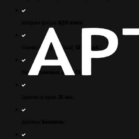
Материал фасада:
МДФ плита
;
Стоимость (метр погонный):
50 000 руб.
;
Оплата:
Наличные, карта, СБП
;
Гарантия на кухню:
36 мес.
;
Доставка:
Бесплатно
;