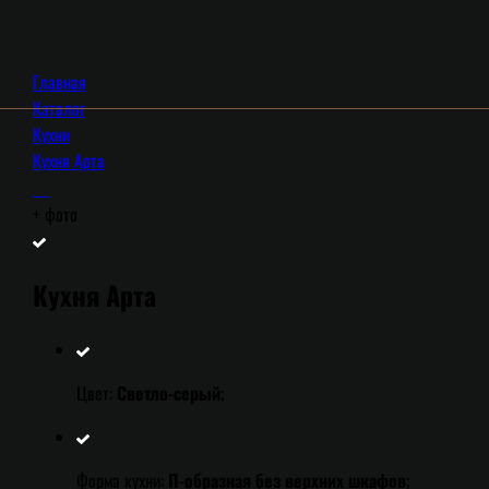
Главная
Каталог
Кухни
Кухня Арта
+
фото
Кухня Арта
Цвет:
Светло-серый
;
Форма кухни:
П-образная без верхних шкафов
;