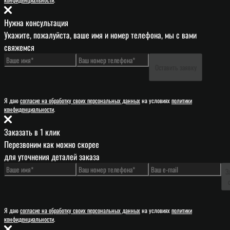
Нужна консультация
Укажите, пожалуйста, ваше имя и номер телефона, мы с вами
свяжемся
Оставить заявку
Я даю
согласие на обработку своих персональных данных
на условиях
политики
конфиденциальности
.
Заказать в 1 клик
Перезвоним как можно скорее
для уточнения деталей заказа
З
Я даю
согласие на обработку своих персональных данных
на условиях
политики
конфиденциальности
.